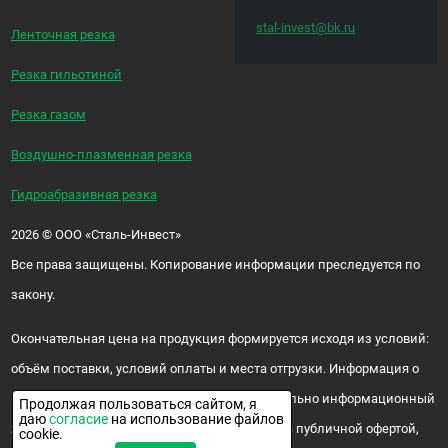
stal-invest@bk.ru
Ленточная резка
Резка гильотиной
Резка газом
Воздушно-плазменная резка
Гидроабразивная резка
2026
©
ООО «Сталь-Инвест»
Все права защищены. Копирование информации преследуется по
закону.
Окончательная цена на продукция формируется исходя из условий:
объём поставки, условий оплаты и места отгрузки. Информация о
цене и наличии продукции носит исключительно информационный
Продолжая пользоваться сайтом, я
даю
согласие
на использование файлов
характер и ни при каких условиях не является публичной офертой,
cookie.