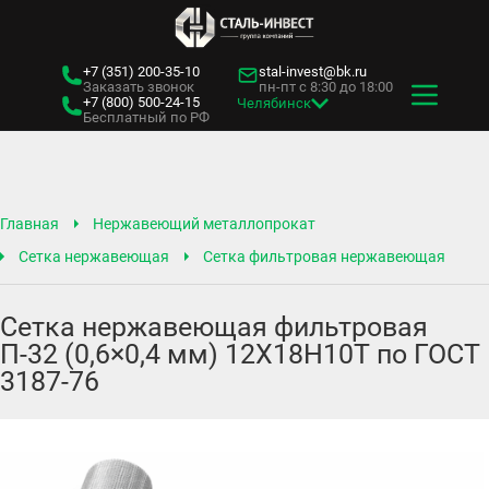
+7 (351)
200-35-10
stal-invest@bk.ru
Заказать звонок
пн-пт с 8:30 до 18:00
+7 (800)
500-24-15
Челябинск
Бесплатный по РФ
Главная
Нержавеющий металлопрокат
Сетка нержавеющая
Сетка фильтровая нержавеющая
Сетка нержавеющая фильтровая
П-32 (0,6×0,4 мм) 12Х18Н10Т по ГОСТ
3187-76