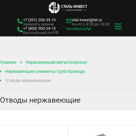
+7 (351)
200-35-10
stal-invest@bk.ru
Заказать звонок
пн-пт с 8:30 до 18:00
+7 (800)
500-24-15
Челябинск
Бесплатный по РФ
Главная
Нержавеющий металлопрокат
Нержавеющие элементы трубопровода
Отводы нержавеющие
Отводы нержавеющие