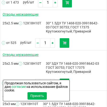
руб/
шт
от 1 473
Отводы нержавеющие
25х2.5 мм
12Х18Н10Т
30° 1.5ДУ ТУ 1468-020-39918642-
03 ГОСТ 30753; ГОСТ 17375
Крутоизогнутый; Приварной
руб/
шт
от 525
Отводы нержавеющие
25х2.5 мм
12Х18Н10Т
30° 3ДУ ТУ 1468-020-39918642-03
ГОСТ 30753; ГОСТ 17375
Крутоизогнутый; Приварной
руб/
шт
Продолжая пользоваться сайтом, я
от 525
даю
согласие
на использование файлов
cookie.
Отводы нержавеющие
Принять
25х3 мм
12Х18Н10Т
30° 1.5ДУ ТУ 1468-020-39918642-