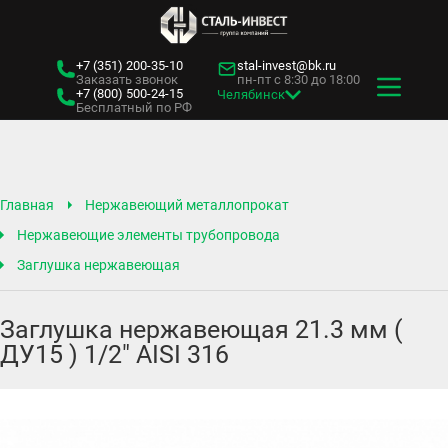
+7 (351)
200-35-10
stal-invest@bk.ru
Заказать звонок
пн-пт с 8:30 до 18:00
+7 (800)
500-24-15
Челябинск
Бесплатный по РФ
Главная
Нержавеющий металлопрокат
Нержавеющие элементы трубопровода
Заглушка нержавеющая
Заглушка нержавеющая 21.3 мм (
ДУ15 ) 1/2" AISI 316