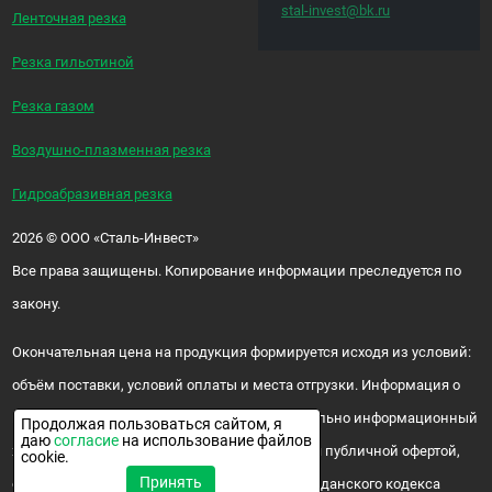
stal-invest@bk.ru
Ленточная резка
Резка гильотиной
Резка газом
Воздушно-плазменная резка
Гидроабразивная резка
2026
©
ООО «Сталь-Инвест»
Все права защищены. Копирование информации преследуется по
закону.
Окончательная цена на продукция формируется исходя из условий:
объём поставки, условий оплаты и места отгрузки. Информация о
цене и наличии продукции носит исключительно информационный
Продолжая пользоваться сайтом, я
даю
согласие
на использование файлов
характер и ни при каких условиях не является публичной офертой,
cookie.
Принять
определяемой положениями ч. 2 ст. 437 Гражданского кодекса