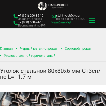
+7 (351)
200-35-10
stal-invest@bk.ru
Заказать звонок
пн-пт с 8:30 до 18:00
+7 (800)
500-24-15
Челябинск
Бесплатный по РФ
Главная
Черный металлопрокат
Сортовой прокат
Уголок стальной горячекатаный
Уголок стальной 80х80х6 мм Ст3сп/
пс L=11.7 м