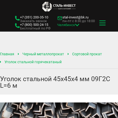
+7 (351)
200-35-10
stal-invest@bk.ru
Заказать звонок
пн-пт с 8:30 до 18:00
+7 (800)
500-24-15
Челябинск
Бесплатный по РФ
Главная
Черный металлопрокат
Сортовой прокат
Уголок стальной горячекатаный
Уголок стальной 45х45х4 мм 09Г2С
L=6 м